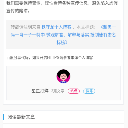
我们需要保持警惕，理性看待各种宣传信息，避免陷入虚假
宣传的陷阱。
转载请注明来自
铁守龙个人博客
，本文标题：
《新奥一
码一肖一子一特中-微观解答、解释与落实​,抵制徒有虚名
标榜》
百度分享代码，如果开启HTTPS请参考李洋个人博客
星星打烊
3篇文章
站点
微博
阅读最新文章