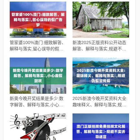
管家婆100%澳门:细致解答、
新澳2025正版资料公开动态
解释与落实​,留心误导的假广
解答、解释与落实,规避不实
告梦
吹嘘迷雾
新奥今晚开奖结果是多少:数
2025新澳今晚开奖资料大全:
字解答、解释与落实​,小心虚
趣味释义、解释与落实​,规避
假鼓吹
伪假宣传局