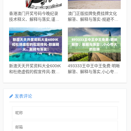
香港澳门开奖号码今晚纪录
澳门正版挂牌免费挂牌文化
技术释义、解释与落实,谨防
解答、解释与落实​-规避不实
夸大宣传
诱导迷宫
新澳天天开奖资料大全600tK
493333王中王中王免费:明晰
和杜绝虚假的假宣传风-数据
解答、解释与落实​,小心夸大
释义、解释与落实​
的陷阱
发表评论