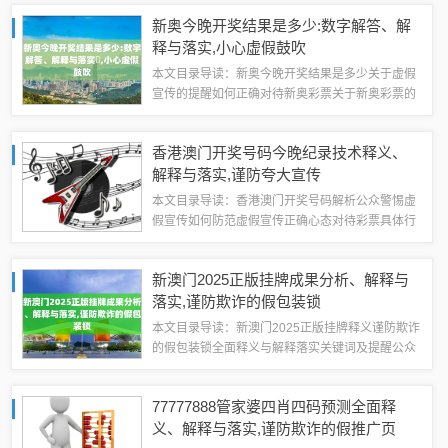
警惕虚假宣传的提醒关键词解析1、管家婆：这是
新奥今晚开奖结果是多少:数字解答、解
一个通常用于描述管理家庭事务或企...
释与落实​,小心虚假鼓吹
本文目录导读：新奥今晚开奖结果是多少关于虚假
宣传的提醒如何正确对待新奥彩票关于新奥彩票的
其他相关信息附加建议关于新奥今晚开奖结果及虚
假宣传提醒的文章新奥今晚开奖结果是多少关于新
香港澳门开奖号码今晚纪录技术释义、
奥今晚的开奖结果，作为一个提供信息解读和...
解释与落实,谨防夸大宣传
本文目录导读：香港澳门开奖号码解析公众警惕虚
假宣传如何防范虚假宣传正确心态对待彩票具体行
动落实警惕虚假宣传关于香港澳门开奖号码今晚纪
录的解析与公众警惕虚假宣传的提醒香港澳门开奖
新澳门2025正版挂牌成果分析、解释与
号码解析香港和澳门的彩票开奖号码是广大彩...
落实,谨防欺诈的假包装锁
本文目录导读：新澳门2025正版挂牌释义谨防欺诈
的假包装锁全面释义与解释落实关键词及提醒公众
警惕虚假宣传关于新澳门2025正版挂牌与谨防欺诈
的假包装锁的全面释义和提醒新澳门2025正版挂牌
77777888管家婆四肖四码预测全面释
释义新澳门2025正版挂牌，...
义、解释与落实,谨防欺诈的假推广页