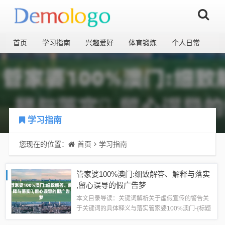
首页
学习指南
兴趣爱好
体育锻炼
个人日常
学习指南
您现在的位置：
首页
学习指南
管家婆100%澳门:细致解答、解释与落实​
,留心误导的假广告梦
本文目录导读：关键词解析关于虚假宣传的警告关
于关键词的具体释义与落实管家婆100%澳门-{标题
追加词}”等相关关键词的释义、解释与落实，以及