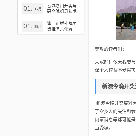
实​,规避伪假宣传
香港澳门开奖号
01
06月
/
局
码今晚纪录技术
释义、解释与落
实,谨防夸大宣传
澳门正版挂牌免
01
06月
/
费挂牌文化解
答、解释与落实​-
规避不实诱导迷
宫
尊敬的读者们：
大家好！今天我想与
保个人权益不受损害
新澳今晚开奖
“新澳今晚开奖资料
了众多人的关注和参
内幕消息等都可能是
当受骗。