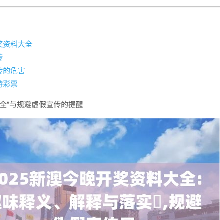
奖资料大全
传
传的危害
待彩票
全”与规避虚假宣传的提醒