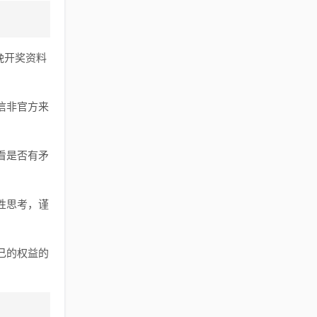
晚开奖资料
信非官方来
看是否有矛
性思考，谨
己的权益的