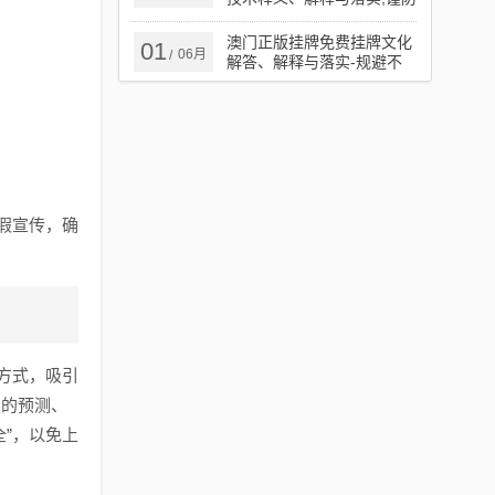
夸大宣传
澳门正版挂牌免费挂牌文化
01
06月
/
解答、解释与落实​-规避不
实诱导迷宫
假宣传，确
方式，吸引
奖的预测、
”，以免上