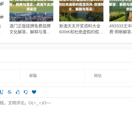
晚
澳门正版挂牌免费挂牌
新澳天天开奖资料大全
493333王
与
文化解答、解释与落实​-
600tK和杜绝虚假的假宣
费:明晰解
规避不实诱导迷宫
传风-数据释义、解释与
实​,小心夸
落实​