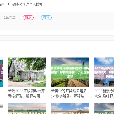
HTTPS请参考李洋个人博客
1篇文章
站点
微博
致
新澳2025正版资料公开
新奥今晚开奖结果是多
2025新澳
心
动态解答、解释与落实,
少:数字解答、解释与落
大全:趣味
规避不实吹嘘迷雾
实​,小心虚假鼓吹
落实​,规避