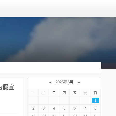
«
2025年6月
»
伪假宣
一
二
三
四
五
六
日
1
2
3
4
5
6
7
8