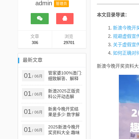
admin
管理员
本文目录导读：
新澳今晚开
规避虚假宣
文章
浏览
306
29701
关于虚假宣
如何正确对
最新文章
新澳今晚开奖资料大
管家婆100%澳门:
01
06月
/
细致解答、解释
与落实​,留心误导
的假广告梦
新澳2025正版资
01
06月
/
料公开动态解
答、解释与落实,
规避不实吹嘘迷
新奥今晚开奖结
01
06月
/
雾
果是多少:数字解
答、解释与落实​,
小心虚假鼓吹
2025新澳今晚开
01
06月
/
奖资料大全:趣味
释义、解释与落