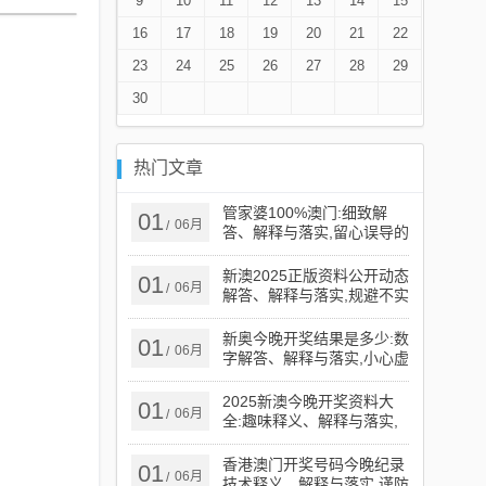
9
10
11
12
13
14
15
16
17
18
19
20
21
22
23
24
25
26
27
28
29
30
热门文章
管家婆100%澳门:细致解
01
06月
/
答、解释与落实​,留心误导的
假广告梦
新澳2025正版资料公开动态
01
06月
/
解答、解释与落实,规避不实
吹嘘迷雾
新奥今晚开奖结果是多少:数
01
06月
/
字解答、解释与落实​,小心虚
假鼓吹
2025新澳今晚开奖资料大
01
06月
/
全:趣味释义、解释与落实​,
规避伪假宣传局
香港澳门开奖号码今晚纪录
01
06月
/
技术释义、解释与落实,谨防