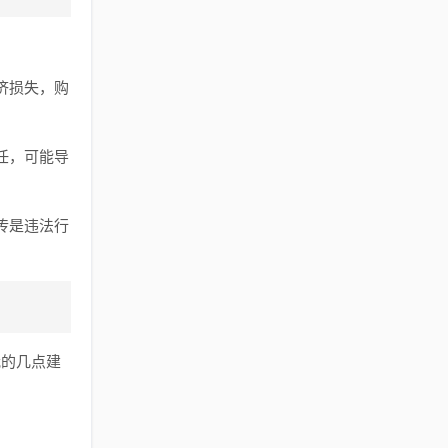
济损失，购
任，可能导
传是违法行
我的几点建