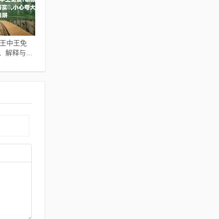
中王中王免
答、解释与落
大的陷阱