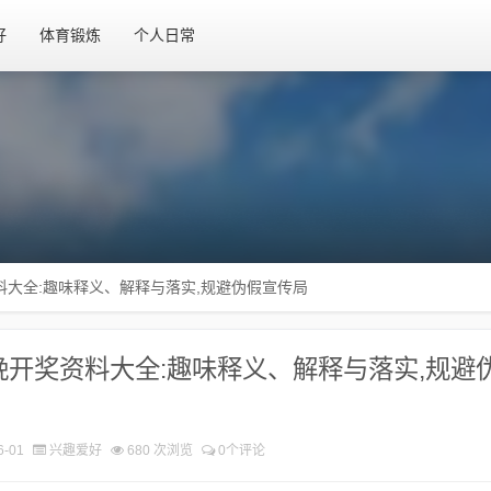
好
体育锻炼
个人日常
料大全:趣味释义、解释与落实​,规避伪假宣传局
今晚开奖资料大全:趣味释义、解释与落实​,规避
6-01
兴趣爱好
680 次浏览
0个评论