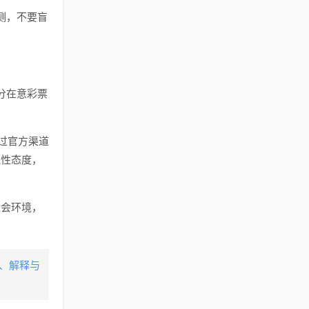
测，不要盲
分在意彩票
过官方渠道
理性态度，
社会环境，
义、解释与